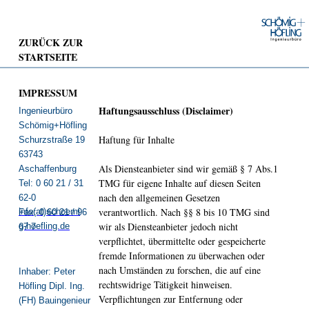
ZURÜCK ZUR
STARTSEITE
IMPRESSUM
Haftungsausschluss (Disclaimer)
Ingenieurbüro
Schömig+Höfling
Haftung für Inhalte
Schurzstraße 19
63743
Als Diensteanbieter sind wir gemäß § 7 Abs.1
Aschaffenburg
TMG für eigene Inhalte auf diesen Seiten
Tel: 0 60 21 / 31
nach den allgemeinen Gesetzen
62-0
verantwortlich. Nach §§ 8 bis 10 TMG sind
info(at)schoemi
Fax: 0 60 21 / 96
wir als Diensteanbieter jedoch nicht
g-hoefling.de
67 7
verpflichtet, übermittelte oder gespeicherte
fremde Informationen zu überwachen oder
nach Umständen zu forschen, die auf eine
Inhaber: Peter
rechtswidrige Tätigkeit hinweisen.
Höfling Dipl. Ing.
Verpflichtungen zur Entfernung oder
(FH) Bauingenieur