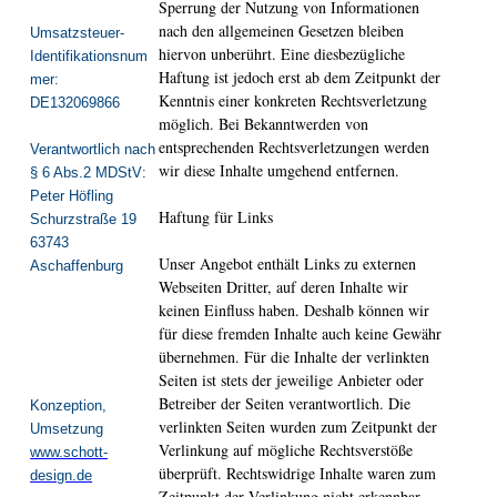
Sperrung der Nutzung von Informationen
nach den allgemeinen Gesetzen bleiben
Umsatzsteuer-
hiervon unberührt. Eine diesbezügliche
Identifikationsnum
Haftung ist jedoch erst ab dem Zeitpunkt der
mer:
Kenntnis einer konkreten Rechtsverletzung
DE132069866
möglich. Bei Bekanntwerden von
entsprechenden Rechtsverletzungen werden
Verantwortlich nach
wir diese Inhalte umgehend entfernen.
§ 6 Abs.2 MDStV:
Peter Höfling
Haftung für Links
Schurzstraße 19
63743
Unser Angebot enthält Links zu externen
Aschaffenburg
Webseiten Dritter, auf deren Inhalte wir
keinen Einfluss haben. Deshalb können wir
für diese fremden Inhalte auch keine Gewähr
übernehmen. Für die Inhalte der verlinkten
Seiten ist stets der jeweilige Anbieter oder
Betreiber der Seiten verantwortlich. Die
Konzeption,
verlinkten Seiten wurden zum Zeitpunkt der
Umsetzung
Verlinkung auf mögliche Rechtsverstöße
www.schott-
überprüft. Rechtswidrige Inhalte waren zum
design.de
Zeitpunkt der Verlinkung nicht erkennbar.