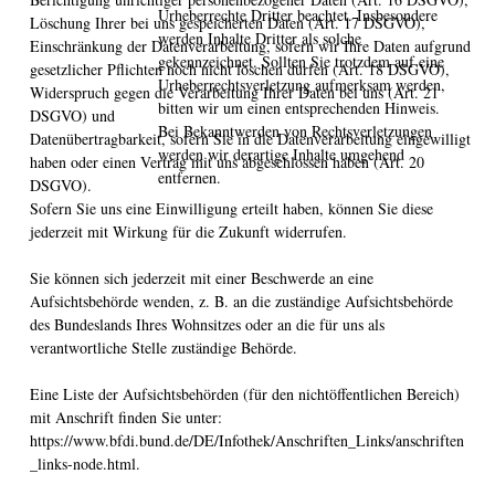
Urheberrechte Dritter beachtet. Insbesondere
Löschung Ihrer bei uns gespeicherten Daten (Art. 17 DSGVO),
werden Inhalte Dritter als solche
Einschränkung der Datenverarbeitung, sofern wir Ihre Daten aufgrund
gekennzeichnet. Sollten Sie trotzdem auf eine
gesetzlicher Pflichten noch nicht löschen dürfen (Art. 18 DSGVO),
Urheberrechtsverletzung aufmerksam werden,
Widerspruch gegen die Verarbeitung Ihrer Daten bei uns (Art. 21
bitten wir um einen entsprechenden Hinweis.
DSGVO) und
Bei Bekanntwerden von Rechtsverletzungen
Datenübertragbarkeit, sofern Sie in die Datenverarbeitung eingewilligt
werden wir derartige Inhalte umgehend
haben oder einen Vertrag mit uns abgeschlossen haben (Art. 20
entfernen.
DSGVO).
Sofern Sie uns eine Einwilligung erteilt haben, können Sie diese
jederzeit mit Wirkung für die Zukunft widerrufen.
Sie können sich jederzeit mit einer Beschwerde an eine
Aufsichtsbehörde wenden, z. B. an die zuständige Aufsichtsbehörde
des Bundeslands Ihres Wohnsitzes oder an die für uns als
verantwortliche Stelle zuständige Behörde.
Eine Liste der Aufsichtsbehörden (für den nichtöffentlichen Bereich)
mit Anschrift finden Sie unter:
https://www.bfdi.bund.de/DE/Infothek/Anschriften_Links/anschriften
_links-node.html.