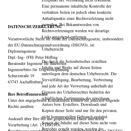
Eine permanente inhaltliche Kontrolle der
verlinkten Seiten ist jedoch ohne konkrete
Anhaltspunkte einer Rechtsverletzung nicht
zumutbar. Bei Bekanntwerden von
DATENSCHUZERKLÄRUNG
Rechtsverletzungen werden wir derartige
Links umgehend entfernen.
Verantwortliche Stelle im Sinne der Datenschutzgesetze, insbesondere
der EU-Datenschutzgrundverordnung (DSGVO), ist:
Urheberrecht
Diplomingenieur
Dipl.-Ing- (FH) Peter Höfling
Die durch die Seitenbetreiber erstellten
Beratender Ingenieur für Bauwesen
Inhalte und Werke auf diesen Seiten
Ingenieurbüro für Tragwerksplanung
unterliegen dem deutschen Urheberrecht. Die
Schurzstraße 19
Vervielfältigung, Bearbeitung, Verbreitung
63743 Aschaffenburg
und jede Art der Verwertung außerhalb der
Grenzen des Urheberrechtes bedürfen der
Ihre Betroffenenrechte
schriftlichen Zustimmung des jeweiligen
Unter den angegebenen Kontaktdaten können Sie jederzeit folgende
Autors bzw. Erstellers. Downloads und
Rechte ausüben:
Kopien dieser Seite sind nur für den privaten,
nicht kommerziellen Gebrauch gestattet.
Auskunft über Ihre bei uns gespeicherten Daten und deren
Soweit die Inhalte auf dieser Seite nicht vom
Verarbeitung (Art. 15 DSGVO),
Betreiber erstellt wurden, werden die
Berichtigung unrichtiger personenbezogener Daten (Art. 16 DSGVO),